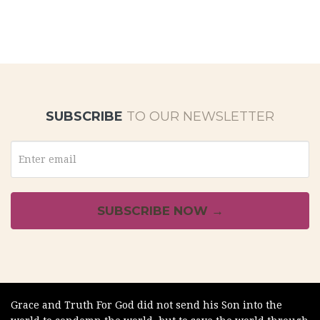
SUBSCRIBE
TO OUR NEWSLETTER
Grace and Truth For God did not send his Son into the