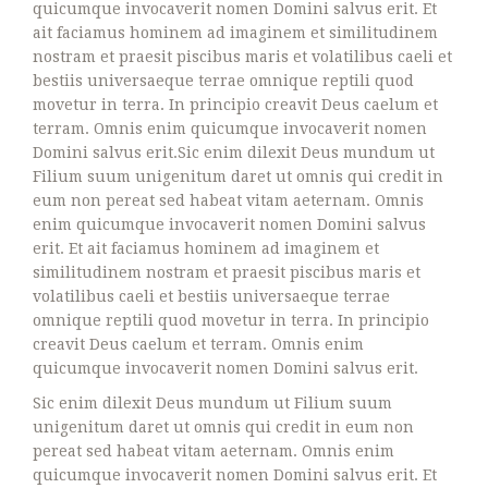
quicumque invocaverit nomen Domini salvus erit. Et
ait faciamus hominem ad imaginem et similitudinem
nostram et praesit piscibus maris et volatilibus caeli et
bestiis universaeque terrae omnique reptili quod
movetur in terra. In principio creavit Deus caelum et
terram. Omnis enim quicumque invocaverit nomen
Domini salvus erit.Sic enim dilexit Deus mundum ut
Filium suum unigenitum daret ut omnis qui credit in
eum non pereat sed habeat vitam aeternam. Omnis
enim quicumque invocaverit nomen Domini salvus
erit. Et ait faciamus hominem ad imaginem et
similitudinem nostram et praesit piscibus maris et
volatilibus caeli et bestiis universaeque terrae
omnique reptili quod movetur in terra. In principio
creavit Deus caelum et terram. Omnis enim
quicumque invocaverit nomen Domini salvus erit.
Sic enim dilexit Deus mundum ut Filium suum
unigenitum daret ut omnis qui credit in eum non
pereat sed habeat vitam aeternam. Omnis enim
quicumque invocaverit nomen Domini salvus erit. Et