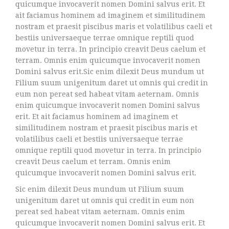
quicumque invocaverit nomen Domini salvus erit. Et
ait faciamus hominem ad imaginem et similitudinem
nostram et praesit piscibus maris et volatilibus caeli et
bestiis universaeque terrae omnique reptili quod
movetur in terra. In principio creavit Deus caelum et
terram. Omnis enim quicumque invocaverit nomen
Domini salvus erit.Sic enim dilexit Deus mundum ut
Filium suum unigenitum daret ut omnis qui credit in
eum non pereat sed habeat vitam aeternam. Omnis
enim quicumque invocaverit nomen Domini salvus
erit. Et ait faciamus hominem ad imaginem et
similitudinem nostram et praesit piscibus maris et
volatilibus caeli et bestiis universaeque terrae
omnique reptili quod movetur in terra. In principio
creavit Deus caelum et terram. Omnis enim
quicumque invocaverit nomen Domini salvus erit.
Sic enim dilexit Deus mundum ut Filium suum
unigenitum daret ut omnis qui credit in eum non
pereat sed habeat vitam aeternam. Omnis enim
quicumque invocaverit nomen Domini salvus erit. Et