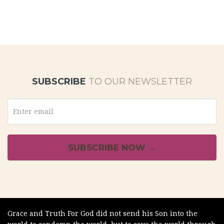
SUBSCRIBE
TO OUR NEWSLETTER
Grace and Truth For God did not send his Son into the