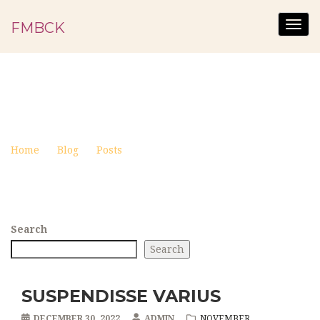
FMBCK
Togg
navig
SUSPENDISSE VARIUS
Posted on December 30, 2022
Home
Blog
Posts
Suspendisse varius
Search
Search
SUSPENDISSE VARIUS
DECEMBER 30, 2022
ADMIN
NOVEMBER
,