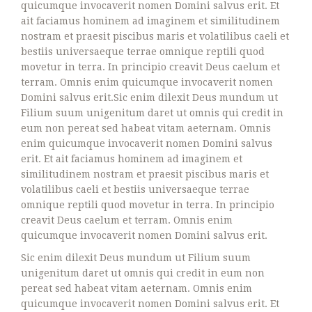
quicumque invocaverit nomen Domini salvus erit. Et
ait faciamus hominem ad imaginem et similitudinem
nostram et praesit piscibus maris et volatilibus caeli et
bestiis universaeque terrae omnique reptili quod
movetur in terra. In principio creavit Deus caelum et
terram. Omnis enim quicumque invocaverit nomen
Domini salvus erit.Sic enim dilexit Deus mundum ut
Filium suum unigenitum daret ut omnis qui credit in
eum non pereat sed habeat vitam aeternam. Omnis
enim quicumque invocaverit nomen Domini salvus
erit. Et ait faciamus hominem ad imaginem et
similitudinem nostram et praesit piscibus maris et
volatilibus caeli et bestiis universaeque terrae
omnique reptili quod movetur in terra. In principio
creavit Deus caelum et terram. Omnis enim
quicumque invocaverit nomen Domini salvus erit.
Sic enim dilexit Deus mundum ut Filium suum
unigenitum daret ut omnis qui credit in eum non
pereat sed habeat vitam aeternam. Omnis enim
quicumque invocaverit nomen Domini salvus erit. Et